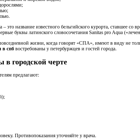
дорослями;
лью;
язью.
а – это название известного бельгийского курорта, ставшее со 
первые буквы латинского словосочетания Sаnitas pro Aqua («леч
повседневной жизни, когда говорят «СПА», имеют в виду не тол
 в спб
востребованы у петербуржцев и гостей города.
 в городской черте
телям предлагают:
);
овеку. Противопоказания уточняйте у врача.