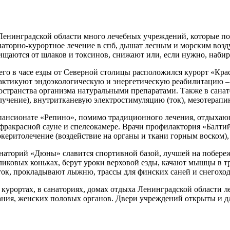
Ленинградской области много лечебных учреждений, которые п
наторно-курортное лечение в спб, дышат лесным и морским воз
ищаются от шлаков и токсинов, снижают или, если нужно, набир
его в часе езды от Северной столицы расположился курорт «Крас
актикуют эндоэкологическую и энергетическую реабилитацию –
остранства организма натуральными препаратами. Также в сана
лучение), внутритканевую электростимуляцию (ток), мезотерапию
пансионате «Репино», помимо традиционного лечения, отдыхаю
фракрасной сауне и спелеокамере. Врачи профилактория «Балти
океритолечение (воздействие на органы и ткани горным воском),
наторий «Дюны» славится спортивной базой, лучшей на побереж
ликовых коньках, берут уроки верховой езды, качают мышцы в т
ток, прокладывают лыжню, трассы для финских саней и снегоход
 курортах, в санаториях, домах отдыха Ленинградской области ле
ания, женских половых органов. Двери учреждений открыты и д