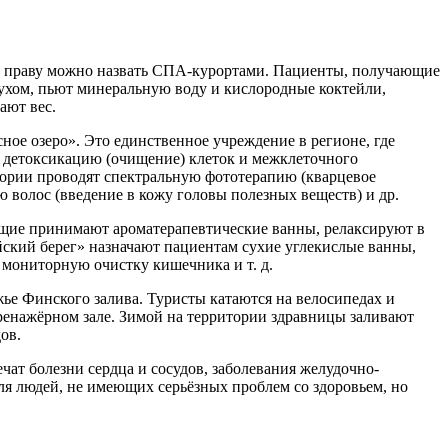
о праву можно назвать СПА-курортами. Пациенты, получающие
духом, пьют минеральную воду и кислородные коктейли,
ают вес.
ное озеро». Это единственное учреждение в регионе, где
 детоксикацию (очищение) клеток и межклеточного
тории проводят спектральную фототерапию (кварцевое
 волос (введение в кожу головы полезных веществ) и др.
щие принимают ароматерапевтические ванны, релаксируют в
йский берег» назначают пациентам сухие углекислые ванны,
 мониторную очистку кишечника и т. д.
ье Финского залива. Туристы катаются на велосипедах и
ренажёрном зале. Зимой на территории здравницы заливают
ов.
чат болезни сердца и сосудов, заболевания желудочно-
ля людей, не имеющих серьёзных проблем со здоровьем, но