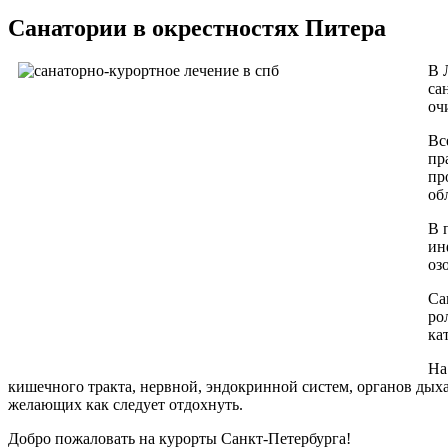
Санатории в окрестностях Питера
В 
са
оч
Вс
пр
пр
об
В 
ин
оз
Са
ро
ка
На
кишечного тракта, нервной, эндокринной систем, органов дых
желающих как следует отдохнуть.
Добро пожаловать на курорты Санкт-Петербурга!