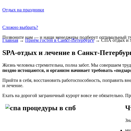
Отдых на праздники
Сложно выбрать?
Позвоните нам — и наши менеджеры подберут оптимальный ту
Главная
→
Приём гостей в Санкт-Петербурге
→
СПА отдых и 
SPA-отдых и лечение в Санкт-Петербур
Жизнь человека стремительна, полна забот. Мы совершаем тру
поздно истощаются, и организм начинает требовать «подзар
Прийти в себя, восстановить работоспособность, поправить вн
и лечение.
Ехать на дорогой заграничный курорт вовсе не обязательно. П
Ч
Зн
ми