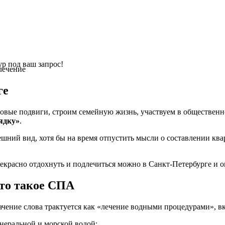
р под ваш запрос!
лечение
ге
довые подвиги, строим семейную жизнь, участвуем в обществен
ядку»
.
ешний вид, хотя бы на время отпустить мысли о составлении кв
рекрасно отдохнуть и подлечиться можно в Санкт-Петербурге и о
то такое СПА
ачение слова трактуется как «лечение водными процедурами», в
неральной и морской водой;