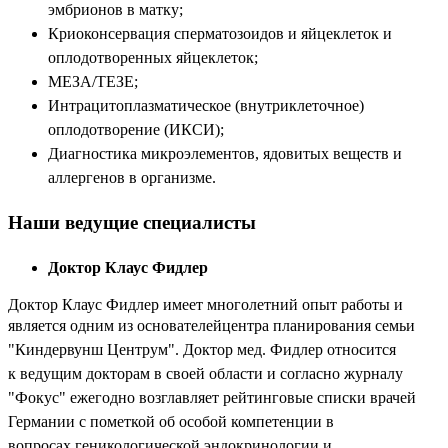
эмбрионов в матку;
Криоконсервация сперматозоидов и яйцеклеток и
оплодотворенных
яйцеклеток;
МЕЗА/ТЕЗЕ;
Интрацитоплазматическое (внутриклеточное)
оплодотворение (ИКСИ);
Диагностика микроэлементов, ядовитых веществ и
аллергенов в организме.
Наши ведущие специалисты
Доктор Клаус Фидлер
Доктор Клаус Фидлер имеет многолетний опыт работы и
является одним из основателей
центра планирования семьи
"Киндервунш Центрум". Доктор мед. Фидлер относится
к
ведущим докторам в своей области и согласно журналу
"Фокус" ежегодно возглавляет
рейтинговые списки врачей
Германии с пометкой об особой компетенции в
вопросах
геникологической эндокринологии и