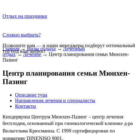
Отдых на праздники
Сложно выбрать?
Позвоните нам — и наши менеджеры подберут оптимальный
Главная
→
Виды отдыха
→
Лечебный
тур под ваш запрос!
отдых
→
Лечение
→
Центр планирования семьи Мюнхен-
Пазинг
Центр планирования семьи Мюнхен-
Пазинг
Описание тура
Направления лечения и специалисты
Контакты
Киндервунш Центрум Мюнхен-Пазинг – центр лечения
бесплодия, основанный при
гинекологической клинике д-ра
Вильгельма Крюсманна.
С 1999 сертифицирован по
нормативу DINENISO 9001.