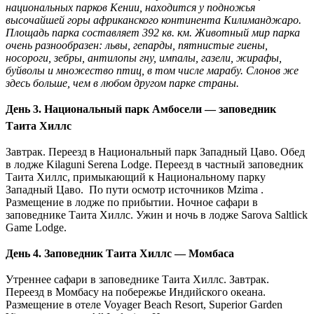
национальных парков Кении, находится у подножья
высочайшей горы африканского континента Килиманджаро.
Площадь парка составляет 392 кв. км. Животный мир парка
очень разнообразен: львы, гепарды, пятнистые гиены,
носороги, зебры, антилопы гну, импалы, газели, жирафы,
буйволы и множество птиц, в том числе марабу. Слонов же
здесь больше, чем в любом другом парке страны.
День 3.
Национальный парк Амбосели — заповедник
Таита Хиллс
Завтрак. Переезд в Национальный парк Западный Цаво. Обед
в лодже Kilaguni Serena Lodge. Переезд в частный заповедник
Таита Хиллс, примыкающий к Национальному парку
Западный Цаво. По пути осмотр источников Mzima .
Размещение в лодже по прибытии. Ночное сафари в
заповеднике Таита Хиллс. Ужин и ночь в лодже Sarova Saltlick
Game Lodge.
День 4.
Заповедник Таита Хиллс — Момбаса
Утреннее сафари в заповеднике Таита Хиллс. Завтрак.
Переезд в Момбасу на побережье Индийского океана.
Размещение в отеле Voyager Beach Resort, Superior Garden