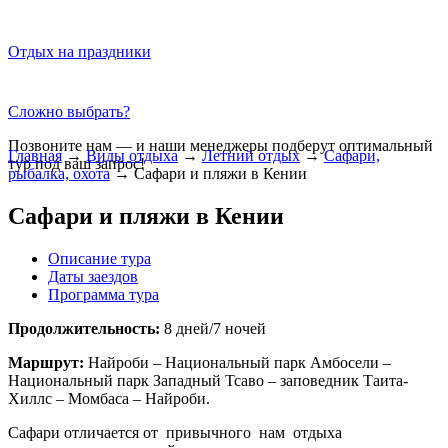
Отдых на праздники
Сложно выбрать?
Позвоните нам — и наши менеджеры подберут оптимальный
Главная
→
Виды отдыха
→
Летний отдых
→
Сафари,
тур под ваш запрос!
рыбалка, охота
→
Сафари и пляжи в Кении
Сафари и пляжи в Кении
Описание тура
Даты заездов
Программа тура
Продолжительность:
8 дней/7 ночей
Маршрут:
Найроби – Национальный парк Амбосели –
Национальный парк Западный Тсаво – заповедник Таита-
Хиллс – Момбаса – Найроби.
Сафари отличается от привычного нам отдыха